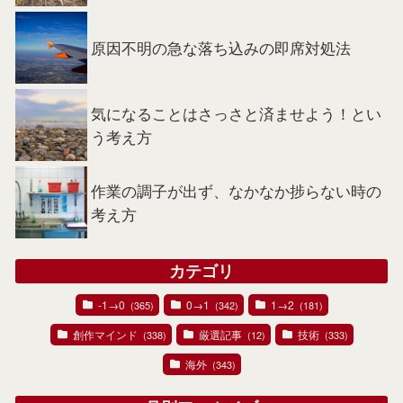
原因不明の急な落ち込みの即席対処法
気になることはさっさと済ませよう！とい
う考え方
作業の調子が出ず、なかなか捗らない時の
考え方
カテゴリ
-1→0
0→1
1→2
(365)
(342)
(181)
創作マインド
厳選記事
技術
(338)
(12)
(333)
海外
(343)