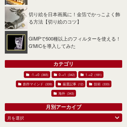
切り絵を日本画風に！金箔でかっこよく飾
る方法【切り絵のコツ】
GIMPで500種以上のフィルターを使える！
G'MICを導入してみた
カテゴリ
-1→0
0→1
1→2
(365)
(342)
(181)
創作マインド
厳選記事
技術
(339)
(12)
(333)
海外
(343)
月別アーカイブ
月を選択