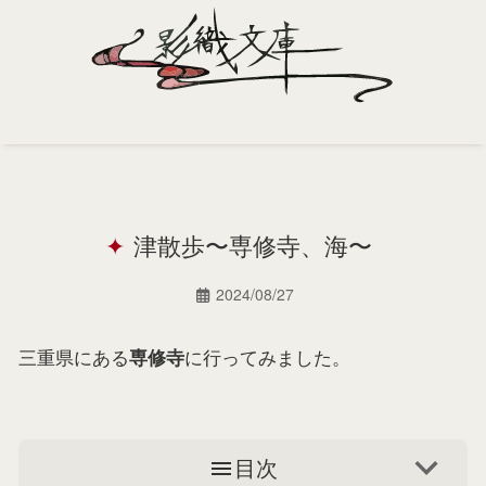
Home
Profile
津散歩〜専修寺、海〜
Portfolio
Support
2024/08/27
Contact
三重県にある
に行ってみました。
専修寺
目次