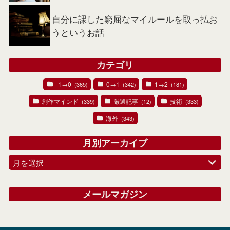
自分に課した窮屈なマイルールを取っ払お
うというお話
カテゴリ
-1→0
0→1
1→2
(365)
(342)
(181)
創作マインド
厳選記事
技術
(339)
(12)
(333)
海外
(343)
月別アーカイブ
月を選択
メールマガジン