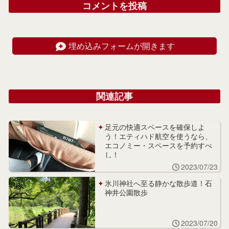
コメントを投稿
埋め込みフォームが開きます
関連記事
足元の快適スペースを確保しよ
う！エティハド航空を使うなら、
エコノミー・スペースを予約すべ
し！
2023/07/23
氷川神社へ至る静かな散歩道！石
神井公園散歩
2023/07/20