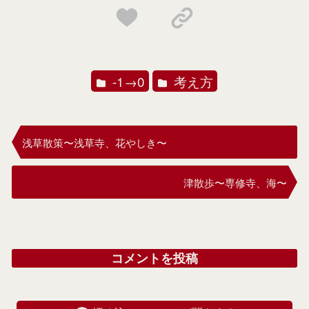
-1→0
考え方
浅草散策〜浅草寺、花やしき〜
津散歩〜専修寺、海〜
コメントを投稿