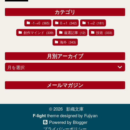
カテゴリ
-1→0
0→1
1→2
(365)
(342)
(181)
創作マインド
厳選記事
技術
(339)
(12)
(333)
海外
(343)
月別アーカイブ
月を選択
メールマガジン
© 2026
影織文庫
F-light
theme designed by Fujiyan
Powered by Blogger
プライバシーポリシー