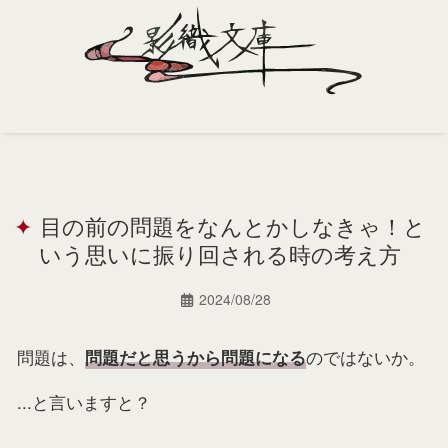
Home
Profile
目の前の問題をなんとかしなきゃ！と
Portfolio
いう思いに振り回される時の考え方
Support
2024/08/28
Contact
問題は、
のではないか。
問題だと思うから問題になる
...と言いますと？