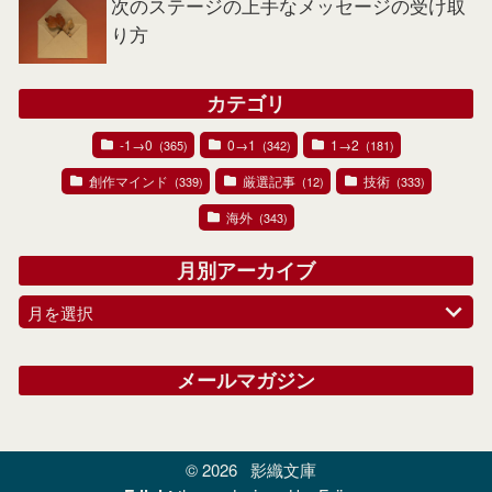
次のステージの上手なメッセージの受け取
り方
カテゴリ
-1→0
0→1
1→2
(365)
(342)
(181)
創作マインド
厳選記事
技術
(339)
(12)
(333)
海外
(343)
月別アーカイブ
月を選択
メールマガジン
© 2026
影織文庫