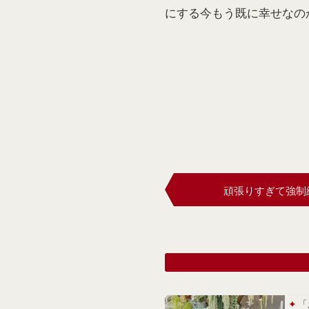
にする今もう既に幸せなの
頑張りすぎて強制
「