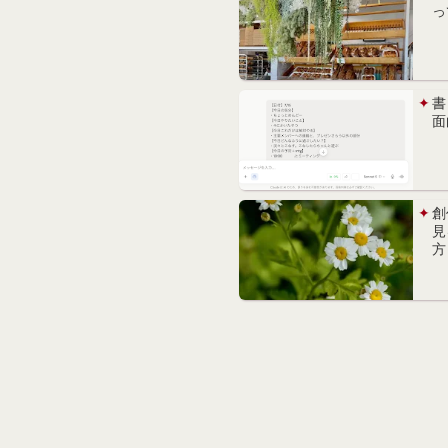
っ
書
面
創
見
方