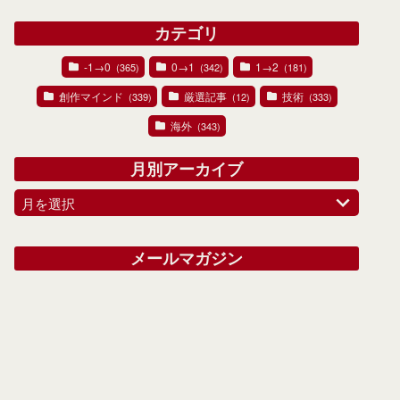
カテゴリ
-1→0
0→1
1→2
(365)
(342)
(181)
創作マインド
厳選記事
技術
(339)
(12)
(333)
海外
(343)
月別アーカイブ
月を選択
メールマガジン