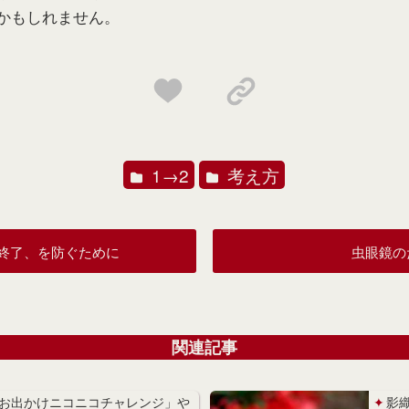
かもしれません。
1→2
考え方
終了、を防ぐために
虫眼鏡の
関連記事
お出かけニコニコチャレンジ」や
影