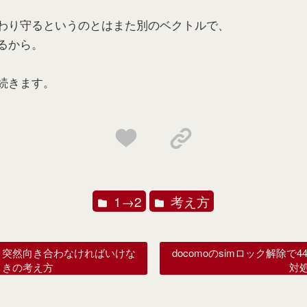
わり守るというのとはまた別のベクトルで、
るから。
続きます。
1→2
考え方
、突然向き合わなければいけな
docomoのsimロック解除で
ときの考え方
対