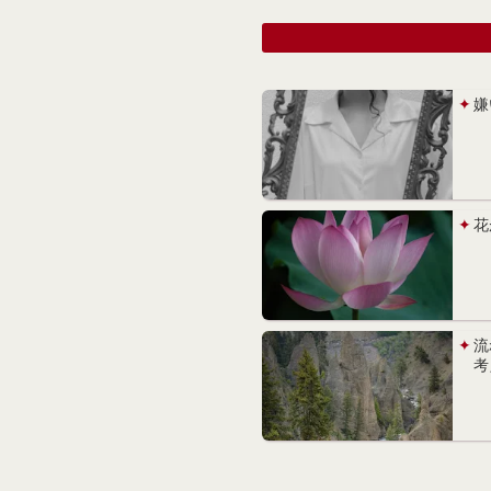
嫌
花
流
考