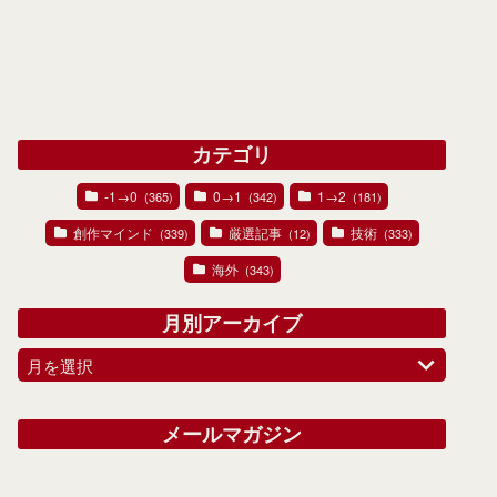
カテゴリ
-1→0
0→1
1→2
(365)
(342)
(181)
創作マインド
厳選記事
技術
(339)
(12)
(333)
海外
(343)
月別アーカイブ
月を選択
メールマガジン