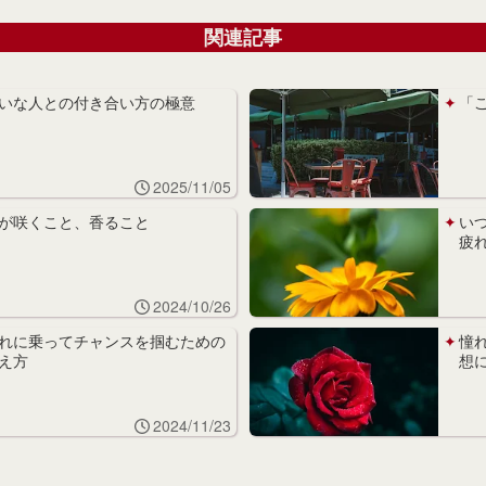
関連記事
いな人との付き合い方の極意
「
2025/11/05
が咲くこと、香ること
い
疲
2024/10/26
れに乗ってチャンスを掴むための
憧
え方
想
2024/11/23