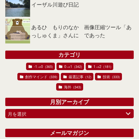
イーザル川遊び日記
あるひ もりのなか 画像圧縮ツール「あ
っしゅくま」さんに であった
カテゴリ
-1→0
0→1
1→2
(365)
(342)
(181)
創作マインド
厳選記事
技術
(339)
(12)
(333)
海外
(343)
月別アーカイブ
月を選択
メールマガジン