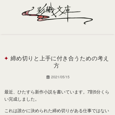
Home
Profile
締め切りと上手に付き合うための考え
Portfolio
方
Support
2021/05/15
Contact
最近、ひたすら新作小説を書いています。7割5分くら
い完成しました。
これは誰かに決められた締め切りがある仕事ではない