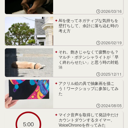
2026/03/16
AIを使ってネガティブな気持ちを
壁打ちして、余計に落ち込む時の
考え方
2026/02/19
それ、飽きじゃなくて疲弊かも？
マルチ・ポテンシャライトが「早
く終わらせたい」と思う時の対処
法
2025/12/11
アクリル絵の具で抽象画を描こ
う！ワークショップに参加してみ
た
2024/08/05
マイク音声を取得して発話中だけ
カウントダウンするタイマー、
VoiceChronoを作ってみた