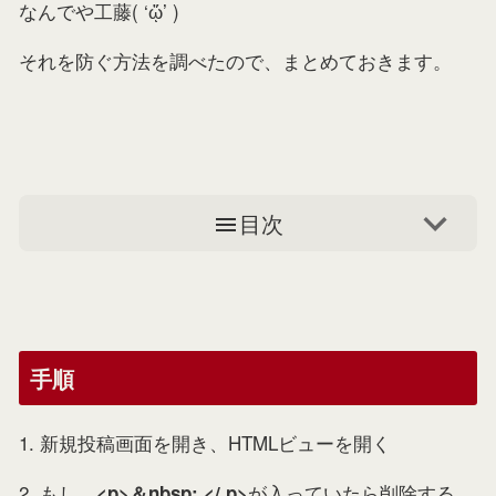
なんでや工藤( ‘ᾥ’ )
それを防ぐ方法を調べたので、まとめておきます。
目次
手順
1. 新規投稿画面を開き、HTMLビューを開く
2. もし、
が入っていたら削除する
<p>＆nbsp; </ p>