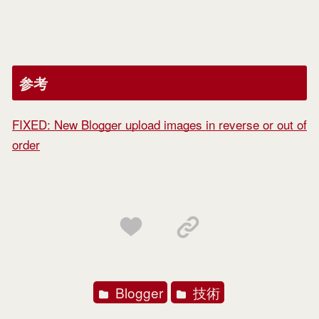
参考
FIXED: New Blogger upload images in reverse or out of
order
Blogger
技術