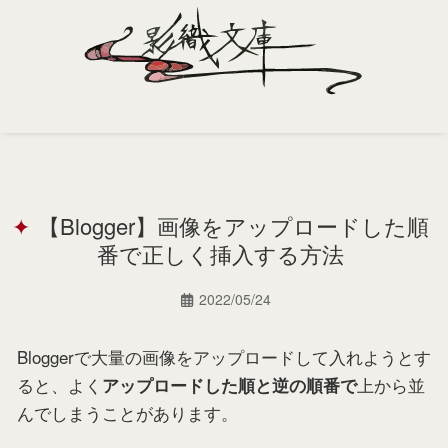
Home
Profile
【Blogger】画像をアップロードした順
Portfolio
番で正しく挿入する方法
Support
2022/05/24
Contact
Bloggerで大量の画像をアップロードして入れようとす
ると、よく
上から並
アップロードした順と逆の順番で
んでしまうことがあります。