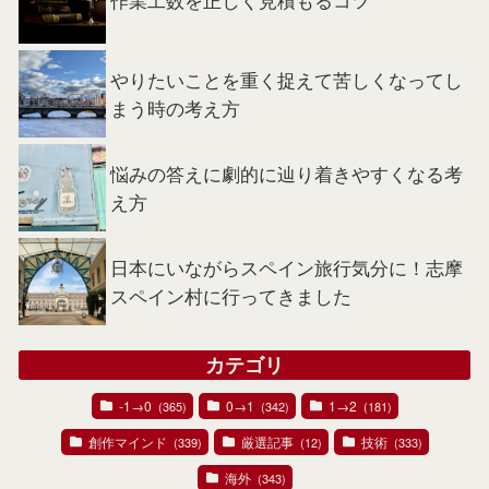
やりたいことを重く捉えて苦しくなってし
まう時の考え方
悩みの答えに劇的に辿り着きやすくなる考
え方
日本にいながらスペイン旅行気分に！志摩
スペイン村に行ってきました
カテゴリ
-1→0
0→1
1→2
(365)
(342)
(181)
創作マインド
厳選記事
技術
(339)
(12)
(333)
海外
(343)