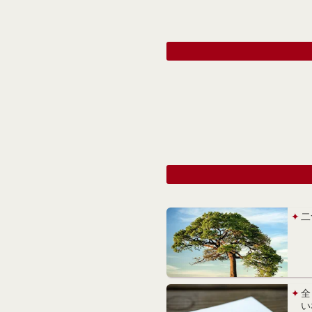
二
全
い