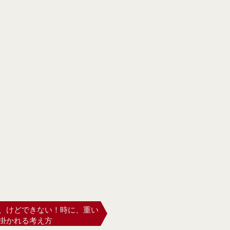
、けどできない！時に、重い
掛かれる考え方