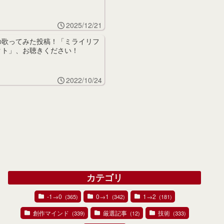
2025/12/21
の歌ってみた投稿！「ミライリフ
クト」、お聴きください！
2022/10/24
カテゴリ
-1→0
0→1
1→2
(365)
(342)
(181)
創作マインド
厳選記事
技術
(339)
(12)
(333)