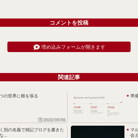
コメントを投稿
埋め込みフォームが開きます
関連記事
つの世界に根を張る
準
2022/05/06
く別の名義で雑記ブログを書きた
マ
な...
会