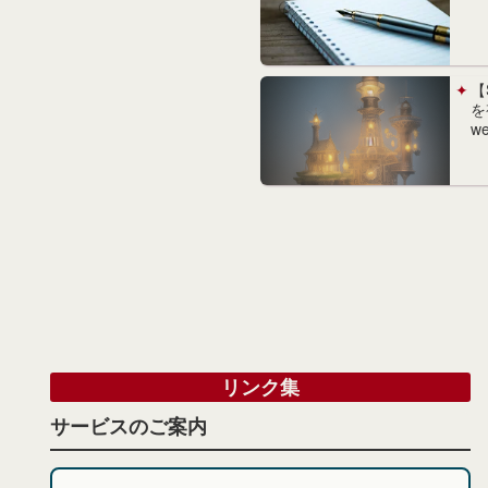
【
を
w
リンク集
サービスのご案内