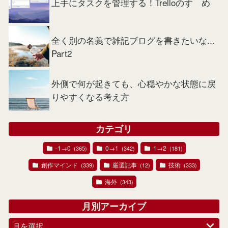
上手にタスクを管理する！Trelloのすゝめ
全く別の名義で雑記ブログを書きたいな...
Part2
外側で何が起きても、心穏やかな状態に戻
りやすくなる考え方
カテゴリ
-1→0
0→1
1→2
(365)
(342)
(181)
創作マインド
厳選記事
技術
(339)
(12)
(333)
海外
(343)
月別アーカイブ
月を選択