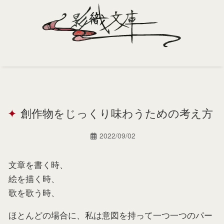
Home
Profile
創作物をじっくり味わうための考え方
Portfolio
Support
2022/09/02
Contact
文章を書く時、
絵を描く時、
歌を歌う時、
ほとんどの場合に、私は意図を持って一つ一つのパー