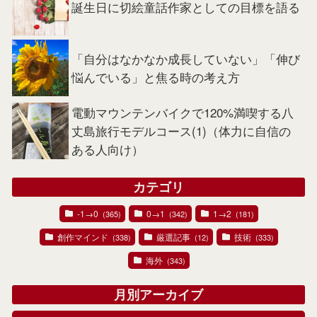
誕生日に切絵童話作家としての目標を語る
「自分はなかなか成長していない」「伸び
悩んでいる」と焦る時の考え方
電動マウンテンバイクで120%満喫する八
丈島旅行モデルコース(1)（体力に自信の
ある人向け）
カテゴリ
-1→0
0→1
1→2
(365)
(342)
(181)
創作マインド
厳選記事
技術
(338)
(12)
(333)
海外
(343)
月別アーカイブ