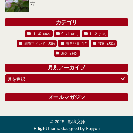
方
カテゴリ
-1→0
0→1
1→2
(365)
(342)
(181)
創作マインド
厳選記事
技術
(339)
(12)
(333)
海外
(343)
月別アーカイブ
月を選択
メールマガジン
© 2026
影織文庫
F-light
theme designed by Fujiyan