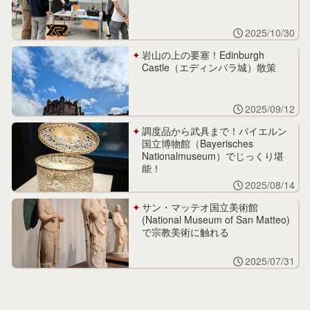
2025/10/30
岩山の上の要塞！Edinburgh
Castle（エディンバラ城）散策
2025/09/12
調度品から武具まで！バイエルン
国立博物館（Bayerisches
Nationalmuseum）でじっくり堪
能！
2025/08/14
サン・マッテオ国立美術館
(National Museum of San Matteo)
で宗教美術に触れる
2025/07/31