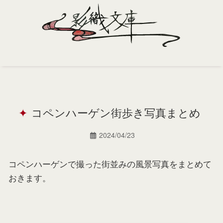
Home
Profile
コペンハーゲン街歩き写真まとめ
Portfolio
Support
2024/04/23
Contact
コペンハーゲンで撮った街並みの風景写真をまとめて
おきます。